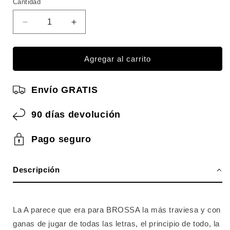
Cantidad
Cantidad
Reducir
Aumentar
cantidad
cantidad
para
para
APLEC
APLEC
Agregar al carrito
Homenaje
Homenaje
a
a
Envío GRATIS
BROSSA
BROSSA
90 días devolución
Pago seguro
Descripción
La A parece que era para BROSSA la más traviesa y con
ganas de jugar de todas las letras, el principio de todo, la