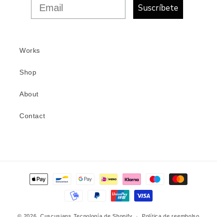
Suscríbete
Works
Shop
About
Contact
Formas
de
pago
© 2026,
Cuscusians
Tecnología de Shopify
Política de reembolso