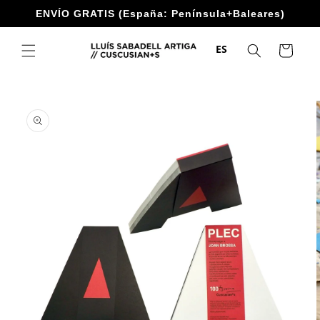
Ir
ENVÍO GRATIS (España: Península+Baleares)
directamente
al contenido
ES
Carrito
Ir
directamente
a la
información
del producto