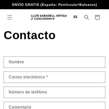
Ir
ENVÍO GRATIS (España: Península+Baleares)
directamente
al contenido
ES
Carrito
Contacto
F
Nombre
o
r
Correo electrónico
*
m
u
Número de teléfono
l
a
Comentario