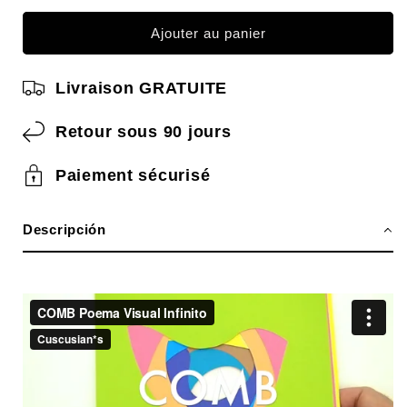
quantité
la
pour
quantité
Ajouter au panier
COMB
pour
III
COMB
Livraison GRATUITE
Poème
III
visuel
Poema
infini
Visual
Retour sous 90 jours
infinit
Paiement sécurisé
Descripción