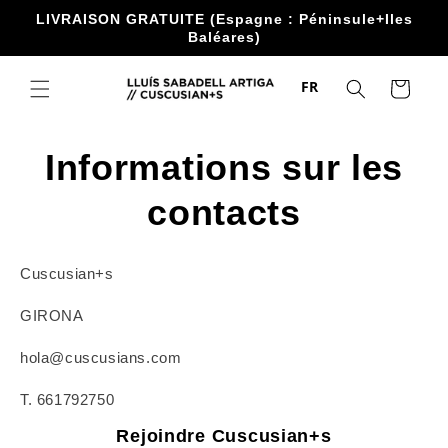
Accéder
LIVRAISON GRATUITE (Espagne : Péninsule+Iles
directement
Baléares)
au contenu
FR
Chariot
Informations sur les
contacts
Cuscusian+s
GIRONA
hola@cuscusians.com
T. 661792750
Rejoindre Cuscusian+s