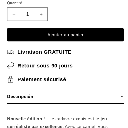
Quantité
Quantité
Réduire
Augmenter
la
les
quantité
quantités
pour
pour
Ajouter au panier
Le
Le
CADAVRE
CADAVRE
Livraison GRATUITE
EXQUIS
EXQUIS
Retour sous 90 jours
Paiement sécurisé
Descripción
Nouvelle édition !
- Le cadavre exquis est
le jeu
surréaliste par excellence
. Avec ce carnet, vous