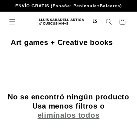
Ir
ENVÍO GRATIS (España: Península+Baleares)
directamente
al contenido
ES
Carrito
Art games + Creative books
No se encontró ningún producto
Usa menos filtros o
elimínalos todos