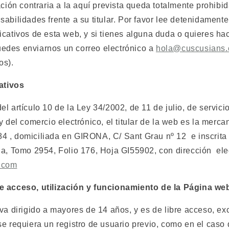
ación contraria a la aquí prevista queda totalmente prohibi
abilidades frente a su titular. Por favor lee detenidamente
icativos de esta web, y si tienes alguna duda o quieres h
edes enviarnos un correo electrónico a
hola@cuscusians
os).
cativos
l artículo 10 de la Ley 34/2002, de 11 de julio, de servici
y del comercio electrónico, el titular de la web es la merc
4 , domiciliada en GIRONA, C/ Sant Grau nº 12
e inscrit
na, Tomo 2954, Folio 176, Hoja GI55902, con dirección
ele
.com
e acceso, utilización y funcionamiento de la Página we
va dirigido a mayores de 14 años, y es de libre acceso, ex
se requiera un registro de usuario previo, como en el caso