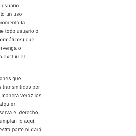
e usuario
to un uso
 momento la
ue todo usuario o
nformáticos) que
ervenga o
a excluir el
iones que
s transmitidos por
e manera veraz los
alquier
serva el derecho
cumplan lo aquí
stra parte ni dará