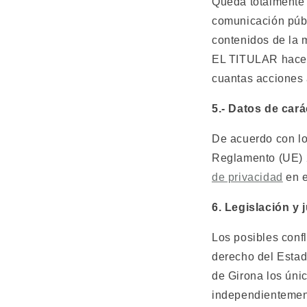
Queda totalmente p
comunicación públi
contenidos de la 
EL TITULAR hace e
cuantas acciones 
5.- Datos de cará
De acuerdo con lo
Reglamento (UE) 
de privacidad
en e
6. Legislación y 
Los posibles confl
derecho del Esta
de Girona los úni
independientemente