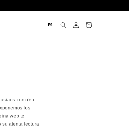
Iniciar
ES
Carrito
sesión
scusians.com
(en
 exponemos los
gina web te
 su atenta lectura