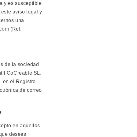
da y es susceptible
 este aviso legal y
acernos una
.com
(Ref.
os de la sociedad
antil CoCreable SL,
a
en el Registro
ctrónica de correo
b
cepto en aquellos
 que desees