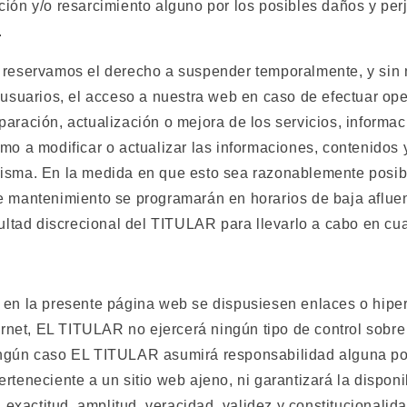
ción y/o resarcimiento alguno por los posibles daños y per
.
 reservamos el derecho a suspender temporalmente, y sin
s usuarios, el acceso a nuestra web en caso de efectuar op
aración, actualización o mejora de los servicios, informac
mo a modificar o actualizar las informaciones, contenidos 
isma. En la medida en que esto sea razonablemente posibl
e mantenimiento se programarán en horarios de baja afluenc
acultad discrecional del TITULAR para llevarlo a cabo en c
 en la presente página web se dispusiesen enlaces o hipe
ternet, EL TITULAR no ejercerá ningún tipo de control sobre 
ngún caso EL TITULAR asumirá responsabilidad alguna po
rteneciente a un sitio web ajeno, ni garantizará la disponi
d, exactitud, amplitud, veracidad, validez y constitucionalid