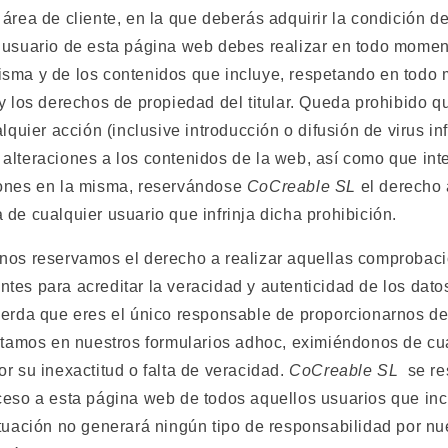
área de cliente, en la que deberás adquirir la condición d
usuario de esta página web debes realizar en todo momen
sma y de los contenidos que incluye, respetando en todo
y los derechos de propiedad del titular. Queda prohibido q
alquier acción (inclusive introducción o difusión de virus i
alteraciones a los contenidos de la web, así como que int
iones en la misma, reservándose
CoCreable SL
el derecho 
de cualquier usuario que infrinja dicha prohibición.
nos reservamos el derecho a realizar aquellas comprobac
tes para acreditar la veracidad y autenticidad de los dato
uerda que eres el único responsable de proporcionarnos d
citamos en nuestros formularios adhoc, eximiéndonos de cu
r su inexactitud o falta de veracidad.
CoCreable SL
se re
ceso a esta página web de todos aquellos usuarios que in
tuación no generará ningún tipo de responsabilidad por nue