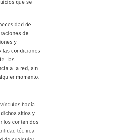
juicios que se
 necesidad de
eraciones de
iones y
y las condiciones
e, las
ia a la red, sin
ualquier momento.
rvínculos hacía
dichos sitios y
r los contenidos
bilidad técnica,
ad de cualquier