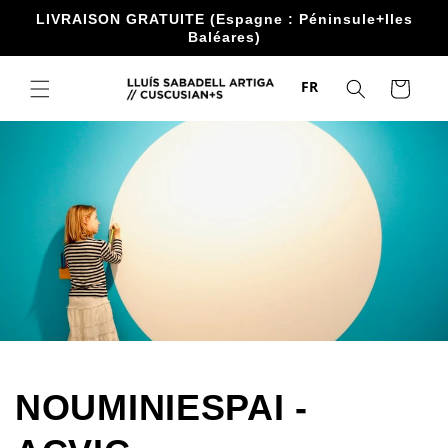
Accéder
LIVRAISON GRATUITE (Espagne : Péninsule+Iles
directement
Baléares)
au contenu
FR
Chariot
NOUMINIESPAI -