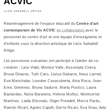
ACVIC
LLUÍS SABADELL ARTIGA
Réaménagement de l'espace éducatif du
Centre d'art
contemporain de Vic ACVIC
en collaboration
avec le
personnel du centre d'art et une équipe d'enseignants et
d'enfants sous la direction artistique de Lluís Sabadell
Artiga.
Les personnes suivantes ont participé à l'atelier de co-
création : Lara Vidal, Montse Valls, Assumpta Cirera,
Bruna Dinares, Tuth Caro, Lluïsa Gabarra, Neus Larred,
Eva Marichalar, Lourdes Casacuberta, Aina Roca, Joan
Enric Giménez, Bruna Sadurní, Marta Postico, Laura
Bastardas, Núria Baranera, Helena Muñoz, Montserrat
Martínez, Laida Elizondo, Otger Preadell, Mercè Parés,
Ramón Ricart, Agnès Capell, Gal-la Ricart, Eva Grau, Ada