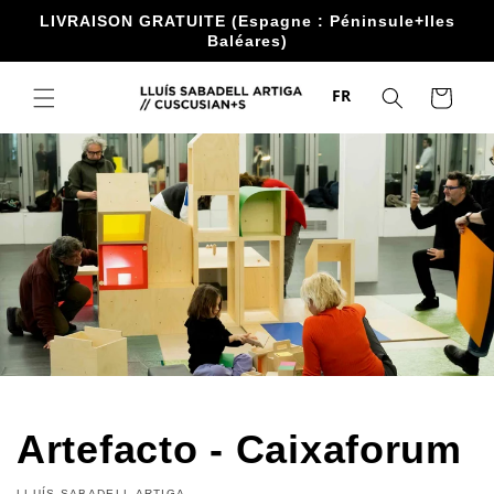
Accéder
LIVRAISON GRATUITE (Espagne : Péninsule+Iles
directement
Baléares)
au contenu
FR
Chariot
Artefacto - Caixaforum
LLUÍS SABADELL ARTIGA