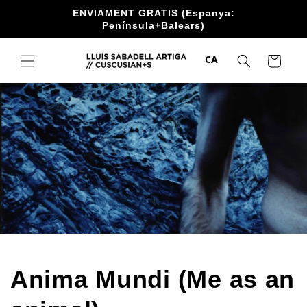
Anar
ENVIAMENT GRATIS (Espanya:
directament
Península+Balears)
al contingut
CA
Cistella
Anima Mundi (Me as an