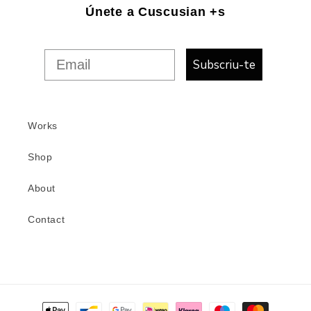
Únete a Cuscusian +s
Subscriu-te
Works
Shop
About
Contact
Formes