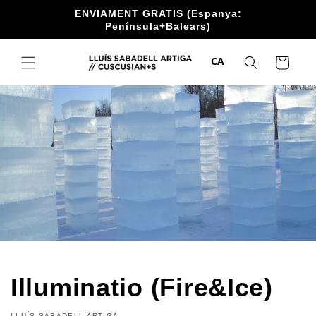
Anar
ENVIAMENT GRATIS (Espanya:
directament
Península+Balears)
al contingut
CA
Cistella
Illuminatio (Fire&Ice)
LLUÍS SABADELL ARTIGA